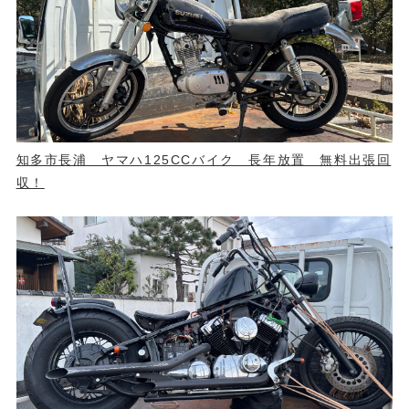
知多市長浦 ヤマハ125CCバイク 長年放置 無料出張回
収！