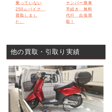
乗っていない
ナンバー廃車
250㏄バイク
手続き 無料
買取しまし
代行 出張買
た。
取！
他の買取・引取り実績