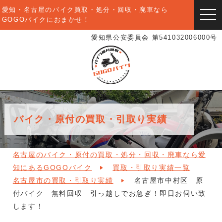
愛知・名古屋のバイク買取・処分・回収・廃車なら
togg
GOGOバイクにおまかせ！
navi
愛知県公安委員会 第541032006000号
バイク・原付の買取・引取り実績
名古屋のバイク・原付の買取・処分・回収・廃車なら愛
知にあるGOGOバイク
買取・引取り実績一覧
名古屋市の買取・引取り実績
名古屋市中村区 原
付バイク 無料回収 引っ越しでお急ぎ！即日お伺い致
します！