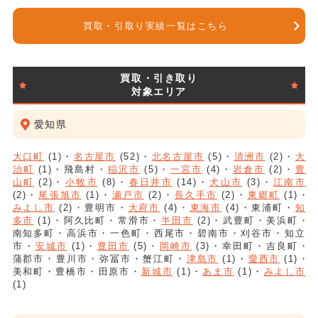
買取・引取り実績一覧はこちら
買取・引き取り
対象エリア
愛知県
大口町
(1)
名古屋市
(52)
北名古屋市
(5)
清洲市
(2)
大
治町
(1)
飛島村
稲沢市
(5)
一宮市
(4)
岩倉市
(2)
豊
山町
(2)
小牧市
(8)
春日井市
(14)
犬山市
(3)
江南市
(2)
尾張旭市
(1)
瀬戸市
(2)
長久手市
(2)
東郷町
(1)
みよし市
(2)
豊明市
大府市
(4)
東海市
(4)
東浦町
知
多市
(1)
阿久比町
常滑市
半田市
(2)
武豊町
美浜町
南知多町
高浜市
一色町
西尾市
碧南市
刈谷市
知立
市
安城市
(1)
豊田市
(5)
岡崎市
(3)
幸田町
吉良町
蒲郡市
豊川市
弥冨市
蟹江町
津島市
(1)
愛西市
(1)
美和町
豊橋市
田原市
新城市
(1)
あま市
(1)
みよし市
(1)