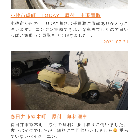
小牧市曙町 TODAY 原付 出張買取
小牧市からの TODAY無料出張買取ご依頼ありがとうご
ざいます。 エンジン実働できれいな車両でしたので目い
っぱい頑張って買取させて頂きました...
2021.07.31
春日井市篠木町 原付 無料廃車
春日井市篠木町 原付の無料出張引取りに伺いました。
古いバイクでしたが 無料にて回収いたしました
乗っ
ていないバイク エン...