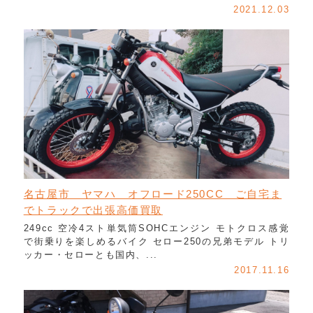
2021.12.03
名古屋市 ヤマハ オフロード250CC ご自宅ま
でトラックで出張高価買取
249cc 空冷4スト単気筒SOHCエンジン モトクロス感覚
で街乗りを楽しめるバイク セロー250の兄弟モデル トリ
ッカー・セローとも国内、...
2017.11.16