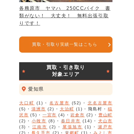
各務原市 ヤマハ 250CCバイク 書
類がない！ 大丈夫！ 無料出張引取
りです！
買取・引取り実績一覧はこちら
買取・引き取り
対象エリア
愛知県
大口町
(1)
名古屋市
(52)
北名古屋市
(5)
清洲市
(2)
大治町
(1)
飛島村
稲
沢市
(5)
一宮市
(4)
岩倉市
(2)
豊山町
(2)
小牧市
(8)
春日井市
(14)
犬山市
(3)
江南市
(2)
尾張旭市
(1)
瀬戸市
(2)
長久手市
(2)
東郷町
(1)
みよし市