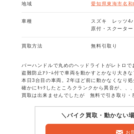
地域
愛知県東海市名和
車種
スズキ レッツ4パ
原付・スクーター（
買取方法
無料引取り
バーハンドルで丸めのヘッドライトがレトロで
盗難防止ｱﾗｰﾑ付で車両を動かすとかなり大き
本日3台目の車両。2年ほど前に動かなくなり
確かにｷｯｸしたところクランクから異音が、、
買取は出来ませんでしたが 無料で引き取り・
＼バイク買取・動かない
お