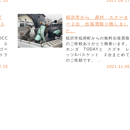
1.10
2021.06.17
ダ
稲沢市から 原付 スクータ
でト
ー２台 出張買取り致しまし
た。
CC
稲沢市稲府町からの無料出張買取
 エ
のご依頼ありがとう御座います。
ゴー
ホンダ TODAYと スズキ レ
トラ
ッツ4バスケット ２台まとめて
のご依頼です。 ...
2.25
2021.11.06