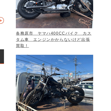
各務原市 ヤマハ400CCバイク カス
タム車 エンジンかからないけど出張
買取！