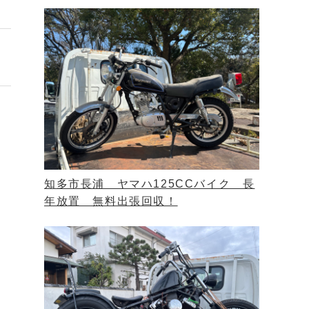
知多市長浦 ヤマハ125CCバイク 長
年放置 無料出張回収！