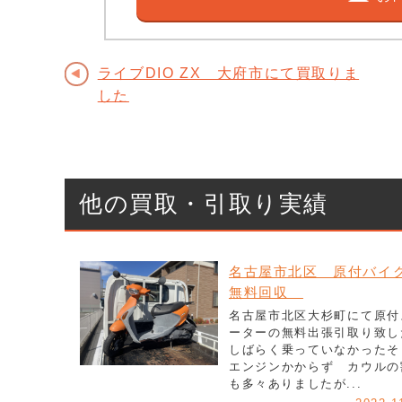
ライブDIO ZX 大府市にて買取りま
した
他の買取・引取り実績
名古屋市北区 原付バ
無料回収
名古屋市北区大杉町にて原付
ーターの無料出張引取り致し
しばらく乗っていなかったそ
エンジンかからず カウルの
も多々ありましたが...