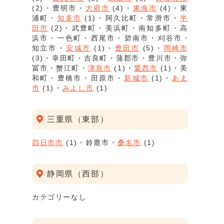
(2)
豊明市
大府市
(4)
東海市
(4)
東
浦町
知多市
(1)
阿久比町
常滑市
半
田市
(2)
武豊町
美浜町
南知多町
高
浜市
一色町
西尾市
碧南市
刈谷市
知立市
安城市
(1)
豊田市
(5)
岡崎市
(3)
幸田町
吉良町
蒲郡市
豊川市
弥
冨市
蟹江町
津島市
(1)
愛西市
(1)
美
和町
豊橋市
田原市
新城市
(1)
あま
市
(1)
みよし市
(1)
三重県（東部）
四日市市
(1)
鈴鹿市
桑名市
(1)
静岡県（西部）
カテゴリーなし