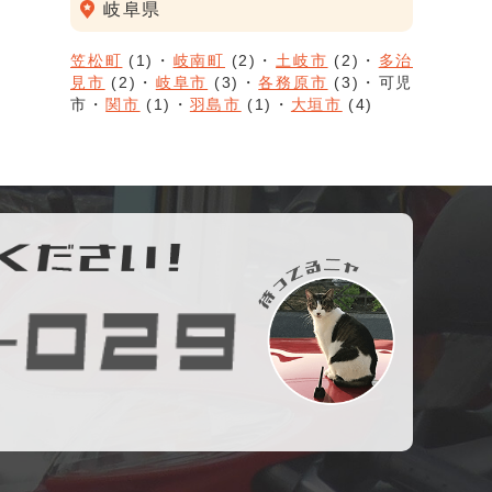
岐阜県
笠松町
(1)
岐南町
(2)
土岐市
(2)
多治
見市
(2)
岐阜市
(3)
各務原市
(3)
可児
市
関市
(1)
羽島市
(1)
大垣市
(4)