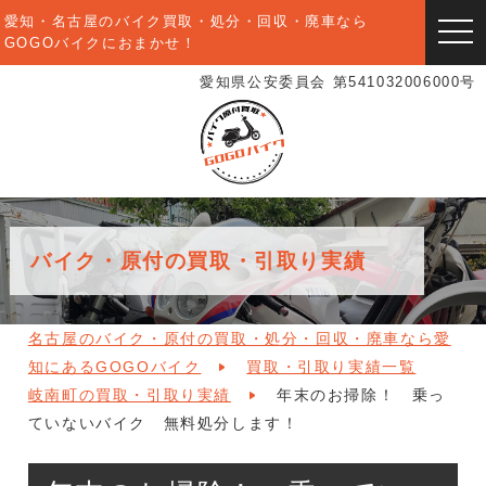
愛知・名古屋のバイク買取・処分・回収・廃車なら
togg
GOGOバイクにおまかせ！
navi
愛知県公安委員会 第541032006000号
バイク・原付の買取・引取り実績
名古屋のバイク・原付の買取・処分・回収・廃車なら愛
知にあるGOGOバイク
買取・引取り実績一覧
岐南町の買取・引取り実績
年末のお掃除！ 乗っ
ていないバイク 無料処分します！