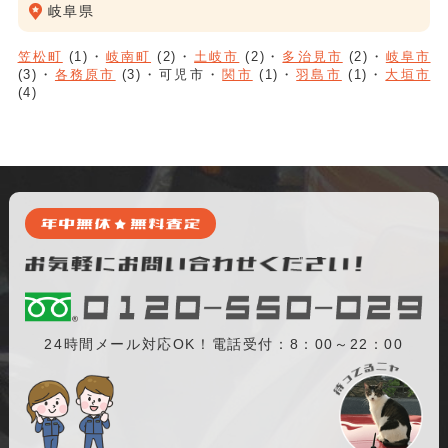
岐阜県
笠松町
(1)
岐南町
(2)
土岐市
(2)
多治見市
(2)
岐阜市
(3)
各務原市
(3)
可児市
関市
(1)
羽島市
(1)
大垣市
(4)
24時間メール対応OK！電話受付：8：00～22：00