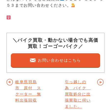
５３までお問い合わせください。
️
＼バイク買取・動かない場合でも高価
買取！ゴーゴーバイク／
お問い合わせはこちら
岐阜県羽島
引っ越しの
市 原付 ス
為 バイク
クーター 無
買取処分に出
料出張回収
張買取に伺い
ました。