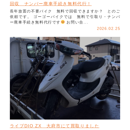
回収 ナンバー廃車手続き無料代行！
長年放置の不要バイク 無料で回収できますか？ とのご
依頼です。 ゴーゴーバイクでは 無料で引取り・ナンバ
ー廃車手続き無料代行です
お問い合...
2026.02.25
ライブDIO ZX 大府市にて買取りました