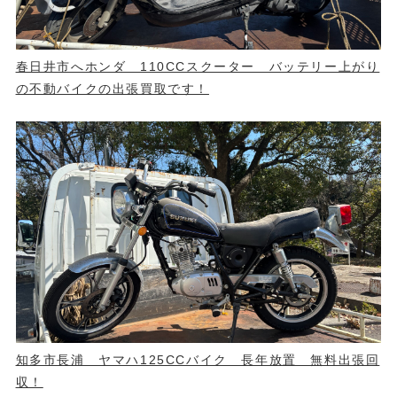
春日井市へホンダ 110CCスクーター バッテリー上がり
の不動バイクの出張買取です！
知多市長浦 ヤマハ125CCバイク 長年放置 無料出張回
収！