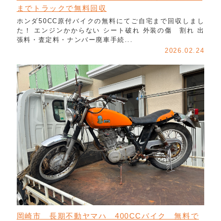
までトラックで無料回収
ホンダ50CC原付バイクの無料にてご自宅まで回収しまし
た！ エンジンかからない シート破れ 外装の傷 割れ 出
張料・査定料・ナンバー廃車手続...
2026.02.24
岡崎市 長期不動ヤマハ 400CCバイク 無料で