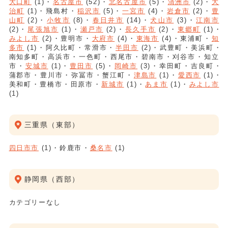
大口町
(1)
名古屋市
(52)
北名古屋市
(5)
清洲市
(2)
大
治町
(1)
飛島村
稲沢市
(5)
一宮市
(4)
岩倉市
(2)
豊
山町
(2)
小牧市
(8)
春日井市
(14)
犬山市
(3)
江南市
(2)
尾張旭市
(1)
瀬戸市
(2)
長久手市
(2)
東郷町
(1)
みよし市
(2)
豊明市
大府市
(4)
東海市
(4)
東浦町
知
多市
(1)
阿久比町
常滑市
半田市
(2)
武豊町
美浜町
南知多町
高浜市
一色町
西尾市
碧南市
刈谷市
知立
市
安城市
(1)
豊田市
(5)
岡崎市
(3)
幸田町
吉良町
蒲郡市
豊川市
弥冨市
蟹江町
津島市
(1)
愛西市
(1)
美和町
豊橋市
田原市
新城市
(1)
あま市
(1)
みよし市
(1)
三重県（東部）
四日市市
(1)
鈴鹿市
桑名市
(1)
静岡県（西部）
カテゴリーなし