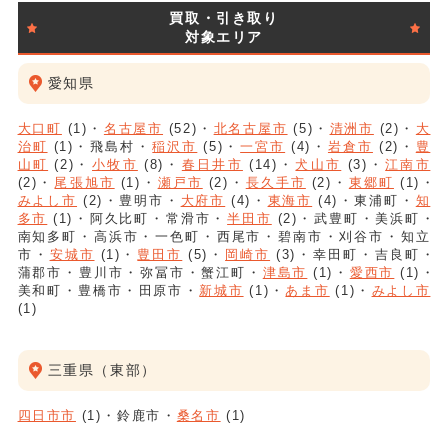
買取・引き取り
対象エリア
愛知県
大口町
(1)
名古屋市
(52)
北名古屋市
(5)
清洲市
(2)
大
治町
(1)
飛島村
稲沢市
(5)
一宮市
(4)
岩倉市
(2)
豊
山町
(2)
小牧市
(8)
春日井市
(14)
犬山市
(3)
江南市
(2)
尾張旭市
(1)
瀬戸市
(2)
長久手市
(2)
東郷町
(1)
みよし市
(2)
豊明市
大府市
(4)
東海市
(4)
東浦町
知
多市
(1)
阿久比町
常滑市
半田市
(2)
武豊町
美浜町
南知多町
高浜市
一色町
西尾市
碧南市
刈谷市
知立
市
安城市
(1)
豊田市
(5)
岡崎市
(3)
幸田町
吉良町
蒲郡市
豊川市
弥冨市
蟹江町
津島市
(1)
愛西市
(1)
美和町
豊橋市
田原市
新城市
(1)
あま市
(1)
みよし市
(1)
三重県（東部）
四日市市
(1)
鈴鹿市
桑名市
(1)