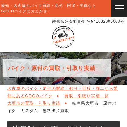
愛知・名古屋のバイク買取・処分・回収・廃車なら
togg
GOGOバイクにおまかせ！
navi
愛知県公安委員会 第541032006000号
バイク・原付の買取・引取り実績
名古屋のバイク・原付の買取・処分・回収・廃車なら愛
知にあるGOGOバイク
買取・引取り実績一覧
大垣市の買取・引取り実績
岐阜県大垣市 原付バ
イク カスタム 無料出張買取