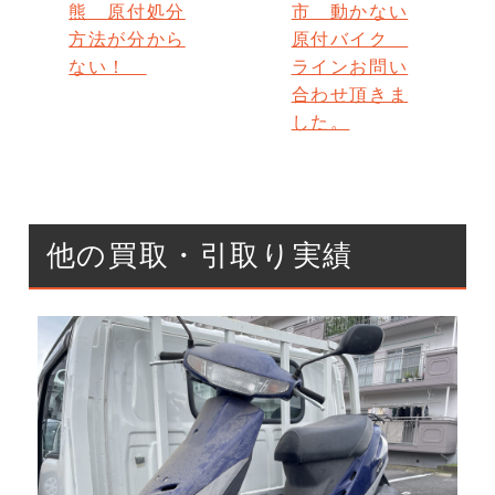
熊 原付処分
市 動かない
方法が分から
原付バイク
ない！
ラインお問い
合わせ頂きま
した。
他の買取・引取り実績