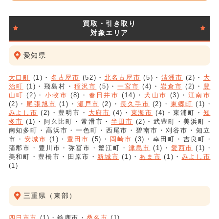
買取・引き取り
対象エリア
愛知県
大口町
(1)
名古屋市
(52)
北名古屋市
(5)
清洲市
(2)
大
治町
(1)
飛島村
稲沢市
(5)
一宮市
(4)
岩倉市
(2)
豊
山町
(2)
小牧市
(8)
春日井市
(14)
犬山市
(3)
江南市
(2)
尾張旭市
(1)
瀬戸市
(2)
長久手市
(2)
東郷町
(1)
みよし市
(2)
豊明市
大府市
(4)
東海市
(4)
東浦町
知
多市
(1)
阿久比町
常滑市
半田市
(2)
武豊町
美浜町
南知多町
高浜市
一色町
西尾市
碧南市
刈谷市
知立
市
安城市
(1)
豊田市
(5)
岡崎市
(3)
幸田町
吉良町
蒲郡市
豊川市
弥冨市
蟹江町
津島市
(1)
愛西市
(1)
美和町
豊橋市
田原市
新城市
(1)
あま市
(1)
みよし市
(1)
三重県（東部）
四日市市
(1)
鈴鹿市
桑名市
(1)