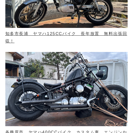
知多市長浦 ヤマハ125CCバイク 長年放置 無料出張回
収！
各務原市 ヤマハ400CCバイク カスタム車 エンジンか