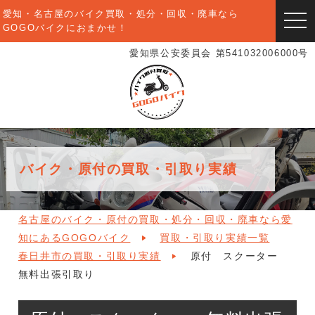
愛知・名古屋のバイク買取・処分・回収・廃車なら
togg
GOGOバイクにおまかせ！
navi
愛知県公安委員会 第541032006000号
バイク・原付の買取・引取り実績
名古屋のバイク・原付の買取・処分・回収・廃車なら愛
知にあるGOGOバイク
買取・引取り実績一覧
春日井市の買取・引取り実績
原付 スクーター
無料出張引取り