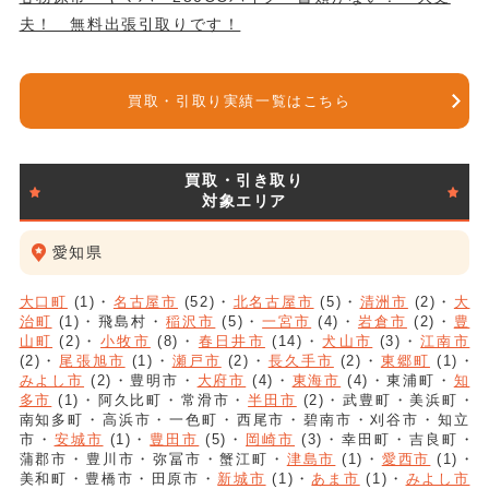
夫！ 無料出張引取りです！
買取・引取り実績一覧はこちら
買取・引き取り
対象エリア
愛知県
大口町
(1)
名古屋市
(52)
北名古屋市
(5)
清洲市
(2)
大
治町
(1)
飛島村
稲沢市
(5)
一宮市
(4)
岩倉市
(2)
豊
山町
(2)
小牧市
(8)
春日井市
(14)
犬山市
(3)
江南市
(2)
尾張旭市
(1)
瀬戸市
(2)
長久手市
(2)
東郷町
(1)
みよし市
(2)
豊明市
大府市
(4)
東海市
(4)
東浦町
知
多市
(1)
阿久比町
常滑市
半田市
(2)
武豊町
美浜町
南知多町
高浜市
一色町
西尾市
碧南市
刈谷市
知立
市
安城市
(1)
豊田市
(5)
岡崎市
(3)
幸田町
吉良町
蒲郡市
豊川市
弥冨市
蟹江町
津島市
(1)
愛西市
(1)
美和町
豊橋市
田原市
新城市
(1)
あま市
(1)
みよし市