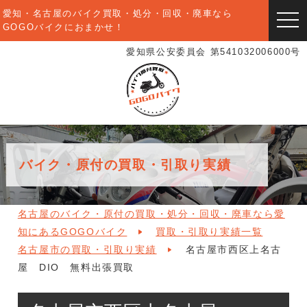
愛知・名古屋のバイク買取・処分・回収・廃車なら
togg
GOGOバイクにおまかせ！
navi
愛知県公安委員会 第541032006000号
バイク・原付の買取・引取り実績
名古屋のバイク・原付の買取・処分・回収・廃車なら愛
知にあるGOGOバイク
買取・引取り実績一覧
名古屋市の買取・引取り実績
名古屋市西区上名古
屋 DIO 無料出張買取