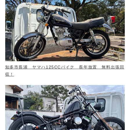
知多市長浦 ヤマハ125CCバイク 長年放置 無料出張回
収！