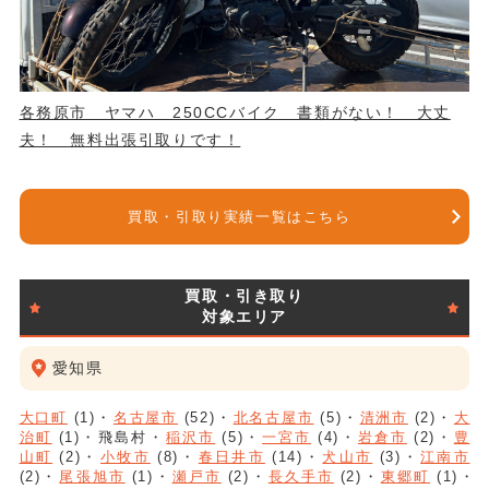
各務原市 ヤマハ 250CCバイク 書類がない！ 大丈
夫！ 無料出張引取りです！
買取・引取り実績一覧はこちら
買取・引き取り
対象エリア
愛知県
大口町
(1)
名古屋市
(52)
北名古屋市
(5)
清洲市
(2)
大
治町
(1)
飛島村
稲沢市
(5)
一宮市
(4)
岩倉市
(2)
豊
山町
(2)
小牧市
(8)
春日井市
(14)
犬山市
(3)
江南市
(2)
尾張旭市
(1)
瀬戸市
(2)
長久手市
(2)
東郷町
(1)