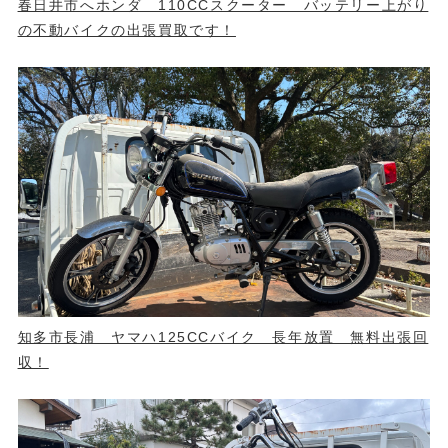
春日井市へホンダ 110CCスクーター バッテリー上がり
の不動バイクの出張買取です！
知多市長浦 ヤマハ125CCバイク 長年放置 無料出張回
収！