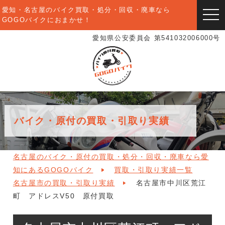
愛知・名古屋のバイク買取・処分・回収・廃車なら
togg
GOGOバイクにおまかせ！
navi
愛知県公安委員会 第541032006000号
バイク・原付の買取・引取り実績
名古屋のバイク・原付の買取・処分・回収・廃車なら愛
知にあるGOGOバイク
買取・引取り実績一覧
名古屋市の買取・引取り実績
名古屋市中川区荒江
町 アドレスV50 原付買取