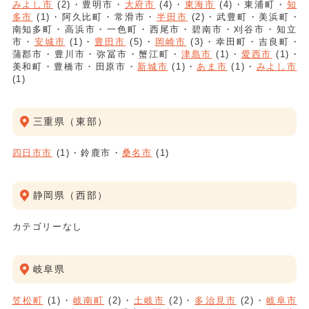
みよし市
(2)
豊明市
大府市
(4)
東海市
(4)
東浦町
知
多市
(1)
阿久比町
常滑市
半田市
(2)
武豊町
美浜町
南知多町
高浜市
一色町
西尾市
碧南市
刈谷市
知立
市
安城市
(1)
豊田市
(5)
岡崎市
(3)
幸田町
吉良町
蒲郡市
豊川市
弥冨市
蟹江町
津島市
(1)
愛西市
(1)
美和町
豊橋市
田原市
新城市
(1)
あま市
(1)
みよし市
(1)
三重県（東部）
四日市市
(1)
鈴鹿市
桑名市
(1)
静岡県（西部）
カテゴリーなし
岐阜県
笠松町
(1)
岐南町
(2)
土岐市
(2)
多治見市
(2)
岐阜市