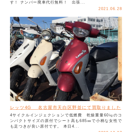
す！ ナンバー廃車代行無料！ 出張...
2021.06.28
レッツ4G 名古屋市天白区野並にて買取りました
4サイクルインジェクションで低燃費 乾燥重量60㎏のコ
ンパクトサイズの原付でシート高も685㎜で小柄な女性で
も足つきが良い原付です。 本日4...