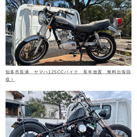
知多市長浦 ヤマハ125CCバイク 長年放置 無料出張回
収！