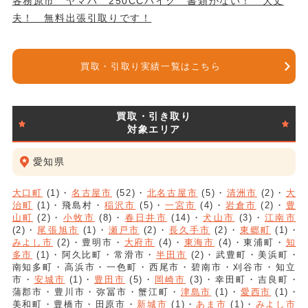
各務原市 ヤマハ 250CCバイク 書類がない！ 大丈
夫！ 無料出張引取りです！
買取・引取り実績一覧はこちら
買取・引き取り
対象エリア
愛知県
大口町
(1)
名古屋市
(52)
北名古屋市
(5)
清洲市
(2)
大
治町
(1)
飛島村
稲沢市
(5)
一宮市
(4)
岩倉市
(2)
豊
山町
(2)
小牧市
(8)
春日井市
(14)
犬山市
(3)
江南市
(2)
尾張旭市
(1)
瀬戸市
(2)
長久手市
(2)
東郷町
(1)
みよし市
(2)
豊明市
大府市
(4)
東海市
(4)
東浦町
知
多市
(1)
阿久比町
常滑市
半田市
(2)
武豊町
美浜町
南知多町
高浜市
一色町
西尾市
碧南市
刈谷市
知立
市
安城市
(1)
豊田市
(5)
岡崎市
(3)
幸田町
吉良町
蒲郡市
豊川市
弥冨市
蟹江町
津島市
(1)
愛西市
(1)
美和町
豊橋市
田原市
新城市
(1)
あま市
(1)
みよし市