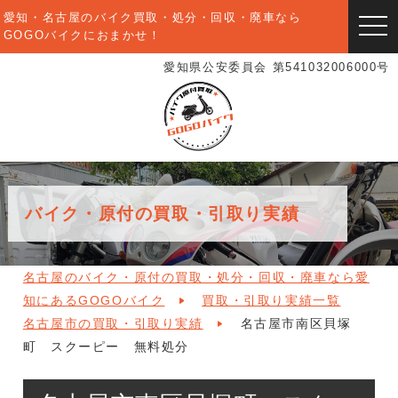
愛知・名古屋のバイク買取・処分・回収・廃車なら
togg
GOGOバイクにおまかせ！
navi
愛知県公安委員会 第541032006000号
バイク・原付の買取・引取り実績
名古屋のバイク・原付の買取・処分・回収・廃車なら愛
知にあるGOGOバイク
買取・引取り実績一覧
名古屋市の買取・引取り実績
名古屋市南区貝塚
町 スクーピー 無料処分